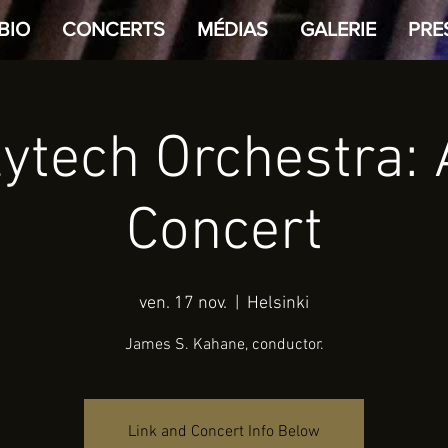
BIO
CONCERTS
MÉDIAS
GALERIE
PRE
lytech Orchestra:
Concert
ven. 17 nov.
  |  
Helsinki
James S. Kahane, conductor.
Link and Concert Info Below