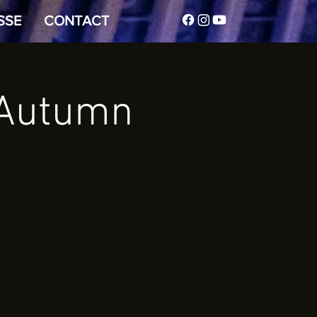
SSE
CONTACT
 Autumn