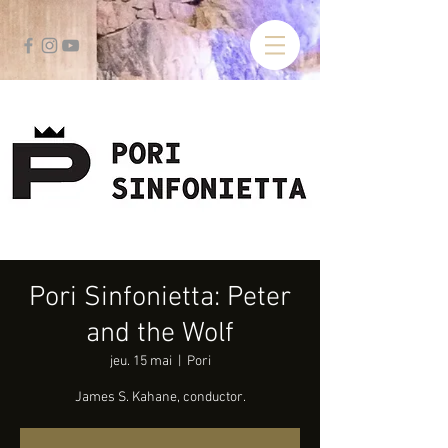
Pori Sinfonietta: Peter
and the Wolf
jeu. 15 mai
  |  
Pori
James S. Kahane, conductor.