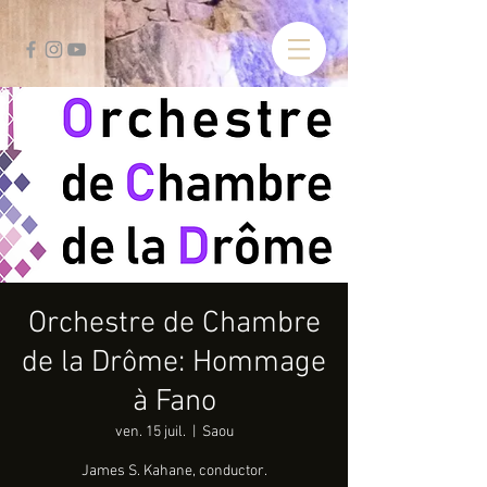
Orchestre de Chambre
de la Drôme: Hommage
à Fano
ven. 15 juil.
  |  
Saou
James S. Kahane, conductor.