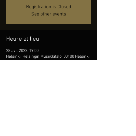
Registration is Closed
See other events
Heure et lieu
28 avr. 2022, 19:00
Helsinki, Helsingin Musiikkitalo, 00100 Helsinki,
Finland
Partager cet événement
© 2026 JAMES S. KAHANE.